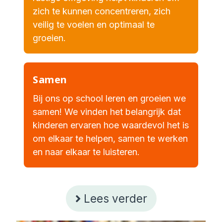
zich te kunnen concentreren, zich
veilig te voelen en optimaal te
groeien.
Samen
Bij ons op school leren en groeien we
samen! We vinden het belangrijk dat
kinderen ervaren hoe waardevol het is
om elkaar te helpen, samen te werken
en naar elkaar te luisteren.
Lees verder