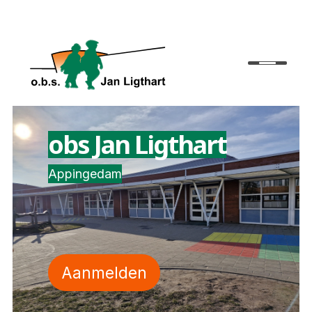
Home
obs Jan Ligthart
Onderwijs
Appingedam
Organisatie
Praktisch
Aanmelden
Contact